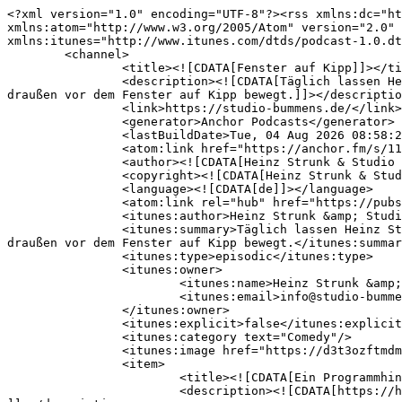
<?xml version="1.0" encoding="UTF-8"?><rss xmlns:dc="http://purl.org/dc/elements/1.1/" xmlns:content="http://purl.org/rss/1.0/modules/content/" xmlns:atom="http://www.w3.org/2005/Atom" version="2.0" xmlns:anchor="https://anchor.fm/xmlns" xmlns:podcast="https://podcastindex.org/namespace/1.0" xmlns:itunes="http://www.itunes.com/dtds/podcast-1.0.dtd" xmlns:psc="http://podlove.org/simple-chapters">
	<channel>
		<title><![CDATA[Fenster auf Kipp]]></title>
		<description><![CDATA[Täglich lassen Heinz Strunk und Heinzer uns teilhaben an ihren Gedanken zum Leben, der Arbeit und allem, was sie an der Welt da draußen vor dem Fenster auf Kipp bewegt.]]></description>
		<link>https://studio-bummens.de/</link>
		<generator>Anchor Podcasts</generator>
		<lastBuildDate>Tue, 04 Aug 2026 08:58:24 GMT</lastBuildDate>
		<atom:link href="https://anchor.fm/s/115323758/podcast/rss" rel="self" type="application/rss+xml"/>
		<author><![CDATA[Heinz Strunk & Studio Bummens]]></author>
		<copyright><![CDATA[Heinz Strunk & Studio Bummens]]></copyright>
		<language><![CDATA[de]]></language>
		<atom:link rel="hub" href="https://pubsubhubbub.appspot.com/"/>
		<itunes:author>Heinz Strunk &amp; Studio Bummens</itunes:author>
		<itunes:summary>Täglich lassen Heinz Strunk und Heinzer uns teilhaben an ihren Gedanken zum Leben, der Arbeit und allem, was sie an der Welt da draußen vor dem Fenster auf Kipp bewegt.</itunes:summary>
		<itunes:type>episodic</itunes:type>
		<itunes:owner>
			<itunes:name>Heinz Strunk &amp; Studio Bummens</itunes:name>
			<itunes:email>info@studio-bummens.de</itunes:email>
		</itunes:owner>
		<itunes:explicit>false</itunes:explicit>
		<itunes:category text="Comedy"/>
		<itunes:image href="https://d3t3ozftmdmh3i.cloudfront.net/staging/podcast_uploaded_nologo/46405798/df56a631e8d4f11a.jpg"/>
		<item>
			<title><![CDATA[Ein Programmhinweis von Heinz Strunk]]></title>
			<description><![CDATA[https://heinzstrunk.de/#tourdates
]]></description>
			<link>https://podcasters.spotify.com/pod/show/mb-bummens2/episodes/Ein-Programmhinweis-von-Heinz-Strunk-e3md948</link>
			<guid isPermaLink="false">add10b1ce0f140affa283e8989b2b643</guid>
			<dc:creator><![CDATA[Heinz Strunk & Studio Bummens]]></dc:creator>
			<pubDate>Thu, 24 Feb 2022 09:58:34 GMT</pubDate>
			<enclosure url="https://anchor.fm/s/115323758/podcast/play/123167304/https%3A%2F%2Fd3ctxlq1ktw2nl.cloudfront.net%2Fstaging%2F2026-6-22%2F428408868-44100-2-0db4895837e88fc9.mp3" length="5324124" type="audio/mpeg"/>
			<itunes:summary>https://heinzstrunk.de/#tourdates
</itunes:summary>
			<itunes:explicit>false</itunes:explicit>
			<itunes:duration>00:05:34</itunes:duration>
			<itunes:image href="https://d3t3ozftmdmh3i.cloudfront.net/staging/podcast_uploaded_episode/46405798/9504d334389f8376.jpg"/>
		</item>
		<item>
			<title><![CDATA[Der letzte Tanz]]></title>
			<description><![CDATA[Fenster auf Kipp sagt Tschüss. Es ist aus. Aus und vorbei. Heinz und Heinzer verabschieden sich und könnten trauriger nicht sein. Dose ist abgesprungen und ohne Dose kein Podcast. Fenster auf Kipp wird für immer in unseren Herzen bleiben. Auf bald! Euer Heinz, euer Heinzer.
]]></description>
			<link>https://podcasters.spotify.com/pod/show/mb-bummens2/episodes/Der-letzte-Tanz-e3md96u</link>
			<guid isPermaLink="false">b06a7ba159e4bd823f37a27ef0c5ccec</guid>
			<dc:creator><![CDATA[Heinz Strunk & Studio Bummens]]></dc:creator>
			<pubDate>Thu, 21 Oct 2021 22:05:00 GMT</pubDate>
			<enclosure url="https://anchor.fm/s/115323758/podcast/play/123167390/https%3A%2F%2Fd3ctxlq1ktw2nl.cloudfront.net%2Fstaging%2F2026-6-22%2F428408943-44100-2-4ad02a5cdabd3e22.mp3" length="11917068" type="audio/mpeg"/>
			<itunes:summary>Fenster auf Kipp sagt Tschüss. Es ist aus. Aus und vorbei. Heinz und Heinzer verabschieden sich und könnten trauriger nicht sein. Dose ist abgesprunge