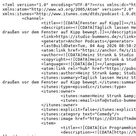
<?xml version="1.0" encoding="UTF-8"?><rss xmlns:dc="http://purl.org/dc/elements/1.1/" xmlns:content="http://purl.org/rss/1.0/modules/content/" xmlns:atom="http://www.w3.org/2005/Atom" version="2.0" xmlns:anchor="https://anchor.fm/xmlns" xmlns:podcast="https://podcastindex.org/namespace/1.0" xmlns:itunes="http://www.itunes.com/dtds/podcast-1.0.dtd" xmlns:psc="http://podlove.org/simple-chapters">
	<channel>
		<title><![CDATA[Fenster auf Kipp]]></title>
		<description><![CDATA[Täglich lassen Heinz Strunk und Heinzer uns teilhaben an ihren Gedanken zum Leben, der Arbeit und allem, was sie an der Welt da draußen vor dem Fenster auf Kipp bewegt.]]></description>
		<link>https://studio-bummens.de/</link>
		<generator>Anchor Podcasts</generator>
		<lastBuildDate>Tue, 04 Aug 2026 08:58:24 GMT</lastBuildDate>
		<atom:link href="https://anchor.fm/s/115323758/podcast/rss" rel="self" type="application/rss+xml"/>
		<author><![CDATA[Heinz Strunk & Studio Bummens]]></author>
		<copyright><![CDATA[Heinz Strunk & Studio Bummens]]></copyright>
		<language><![CDATA[de]]></language>
		<atom:link rel="hub" href="https://pubsubhubbub.appspot.com/"/>
		<itunes:author>Heinz Strunk &amp; Studio Bummens</itunes:author>
		<itunes:summary>Täglich lassen Heinz Strunk und Heinzer uns teilhaben an ihren Gedanken zum Leben, der Arbeit und allem, was sie an der Welt da draußen vor dem Fenster auf Kipp bewegt.</itunes:summary>
		<itunes:type>episodic</itunes:type>
		<itunes:owner>
			<itunes:name>Heinz Strunk &amp; Studio Bummens</itunes:name>
			<itunes:email>info@studio-bummens.de</itunes:email>
		</itunes:owner>
		<itunes:explicit>false</itunes:explicit>
		<itunes:category text="Comedy"/>
		<itunes:image href="https://d3t3ozftmdmh3i.cloudfront.net/staging/podcast_uploaded_nologo/46405798/df56a631e8d4f11a.jpg"/>
		<item>
			<title><![CDATA[Ein Programmhinweis von Heinz Strunk]]></title>
			<description><![CDATA[https://heinzstrunk.de/#tourdates
]]></description>
			<link>https://podcasters.spotify.com/pod/show/mb-bummens2/episodes/Ein-Programmhinweis-von-Heinz-Strunk-e3md948</link>
			<guid isPermaLink="false">add10b1ce0f140affa283e8989b2b643</guid>
			<dc:creator><![CDATA[Heinz Strunk & Studio Bummens]]></dc:creator>
			<pubDate>Thu, 24 Feb 2022 09:58:34 GMT</pubDate>
			<enclosure url="https://anchor.fm/s/115323758/podcast/play/123167304/https%3A%2F%2Fd3ctxlq1ktw2nl.cloudfront.net%2Fstaging%2F2026-6-22%2F428408868-44100-2-0db4895837e88fc9.mp3" length="5324124" type="audio/mpeg"/>
			<itunes:summary>https://heinzstrunk.de/#tourdates
</itunes:summary>
			<itunes:explicit>false</itunes:explicit>
			<itunes:duration>00:05:34</itunes:duration>
			<itunes:image href="https://d3t3ozftmdmh3i.cloudfront.net/staging/podcast_uploaded_episode/46405798/9504d334389f8376.jpg"/>
		</item>
		<item>
			<title><![CDATA[Der letzte Tanz]]></title>
			<description><![CDATA[Fenster auf Kipp sagt Tschüss. Es ist aus. Aus und vorbei. Heinz und Heinzer verabschieden sich und könnten trauriger nicht sein. Dose ist abgesprungen und ohne Dose kein Podcast. Fenster auf Kipp wird für immer in unseren Herzen bleiben. Auf bald! Euer Heinz, euer Heinzer.
]]></description>
			<link>https://podcasters.spotify.com/pod/show/mb-bummens2/episodes/Der-letzte-Tanz-e3md96u</link>
			<guid isPermaLink="false">b06a7ba159e4bd823f37a27ef0c5ccec</guid>
			<dc:creator><![CDATA[Heinz Strunk & Studio Bummens]]></dc:creator>
			<pubDate>Thu, 21 Oct 2021 22:05:00 GMT</pubDate>
			<enclosure url="https://anchor.fm/s/115323758/podcast/play/123167390/https%3A%2F%2Fd3ctxlq1ktw2nl.cloudfront.net%2Fstaging%2F2026-6-22%2F428408943-44100-2-4ad02a5cdabd3e22.mp3" length="11917068" type="audio/mpeg"/>
			<itunes:summary>Fenster auf Kipp sagt Tschüss. Es ist aus. Aus und vorbei. Heinz und Heinzer verabschieden sich und könnten trauriger nicht sein. Dose ist abgesprunge