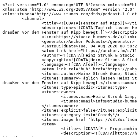
<?xml version="1.0" encoding="UTF-8"?><rss xmlns:dc="http://purl.org/dc/elements/1.1/" xmlns:content="http://purl.org/rss/1.0/modules/content/" xmlns:atom="http://www.w3.org/2005/Atom" version="2.0" xmlns:anchor="https://anchor.fm/xmlns" xmlns:podcast="https://podcastindex.org/namespace/1.0" xmlns:itunes="http://www.itunes.com/dtds/podcast-1.0.dtd" xmlns:psc="http://podlove.org/simple-chapters">
	<channel>
		<title><![CDATA[Fenster auf Kipp]]></title>
		<description><![CDATA[Täglich lassen Heinz Strunk und Heinzer uns teilhaben an ihren Gedanken zum Leben, der Arbeit und allem, was sie an der Welt da draußen vor dem Fenster auf Kipp bewegt.]]></description>
		<link>https://studio-bummens.de/</link>
		<generator>Anchor Podcasts</generator>
		<lastBuildDate>Tue, 04 Aug 2026 08:58:24 GMT</lastBuildDate>
		<atom:link href="https://anchor.fm/s/115323758/podcast/rss" rel="self" type="application/rss+xml"/>
		<author><![CDATA[Heinz Strunk & Studio Bummens]]></author>
		<copyright><![CDATA[Heinz Strunk & Studio Bummens]]></copyright>
		<language><![CDATA[de]]></language>
		<atom:link rel="hub" href="https://pubsubhubbub.appspot.com/"/>
		<itunes:author>Heinz Strunk &amp; Studio Bummens</itunes:author>
		<itunes:summary>Täglich lassen Heinz Strunk und Heinzer uns teilhaben an ihren Gedanken zum Leben, der Arbeit und allem, was sie an der Welt da draußen vor dem Fenster auf Kipp bewegt.</itunes:summary>
		<itunes:type>episodic</itunes:type>
		<itunes:owner>
			<itunes:name>Heinz Strunk &amp; Studio Bummens</itunes:name>
			<itunes:email>info@studio-bummens.de</itunes:email>
		</itunes:owner>
		<itunes:explicit>false</itunes:explicit>
		<itunes:category text="Comedy"/>
		<itunes:image href="https://d3t3ozftmdmh3i.cloudfront.net/staging/podcast_uploaded_nologo/46405798/df56a631e8d4f11a.jpg"/>
		<item>
			<title><![CDATA[Ein Programmhinweis von Heinz Strunk]]></title>
			<description><![CDATA[https://heinzstrunk.de/#tourdates
]]></description>
			<link>https://podcasters.spotify.com/pod/show/mb-bummens2/episodes/Ein-Programmhinweis-von-Heinz-Strunk-e3md948</link>
			<guid isPermaLink="false">add10b1ce0f140affa283e8989b2b643</guid>
			<dc:creator><![CDATA[Heinz Strunk & Studio Bummens]]></dc:creator>
			<pubDate>Thu, 24 Feb 2022 09:58:34 GMT</pubDate>
			<enclosure url="https://anchor.fm/s/115323758/podcast/play/123167304/https%3A%2F%2Fd3ctxlq1ktw2nl.cloudfront.net%2Fstaging%2F2026-6-22%2F428408868-44100-2-0db4895837e88fc9.mp3" length="5324124" type="audio/mpeg"/>
			<itunes:summary>https://heinzstrunk.de/#tourdates
</itunes:summary>
			<itunes:explicit>false</itunes:explicit>
			<itunes:duration>00:05:34</itunes:duration>
			<itunes:image href="https://d3t3ozftmdmh3i.cloudfront.net/staging/podcast_uploaded_episode/46405798/9504d334389f8376.jpg"/>
		</item>
		<item>
			<title><![CDATA[Der letzte Tanz]]></title>
			<description><![CDATA[Fenster auf Kipp sagt Tschüss. Es ist aus. Aus und vorbei. Heinz und Heinzer verabschieden sich und könnten trauriger nicht sein. Dose ist abgesprungen und ohne Dose kein Podcast. Fenster auf Kipp wird für immer in unseren Herzen bleiben. Auf bald! Euer Heinz, euer Heinzer.
]]></description>
			<link>https://podcasters.spotify.com/pod/show/mb-bummens2/episodes/Der-letzte-Tanz-e3md96u</link>
			<guid isPermaLink="false">b06a7ba159e4bd823f37a27ef0c5ccec</guid>
			<dc:creator><![CDATA[Heinz Strunk & Studio Bummens]]></dc:creator>
			<pubDate>Thu, 21 Oct 2021 22:05:00 GMT</pubDate>
			<enclosure url="https://anchor.fm/s/115323758/podcast/play/123167390/https%3A%2F%2Fd3ctxlq1ktw2nl.cloudfront.net%2Fstaging%2F2026-6-22%2F428408943-44100-2-4ad02a5cdabd3e22.mp3" length="11917068" type="audio/mpeg"/>
			<itunes:summary>Fenster auf Kipp sagt Tschüss. Es ist aus. Aus und vorbei. Heinz und Heinzer verabschieden sich und könnten trauriger nicht sein. Dose ist abgesprunge